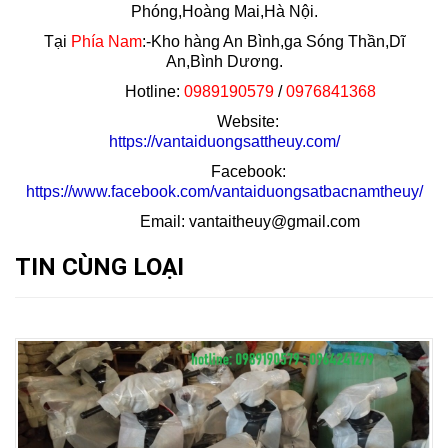
Phóng,Hoàng Mai,Hà Nội.
Tại
Phía Nam
:-Kho hàng An Bình,ga Sóng Thần,Dĩ
An,Bình Dương.
Hotline:
0989190579
/
0976841368
Website:
https://vantaiduongsattheuy.com/
Facebook:
https://www.facebook.com/vantaiduongsatbacnamtheuy/
Email: vantaitheuy@gmail.com
TIN CÙNG LOẠI