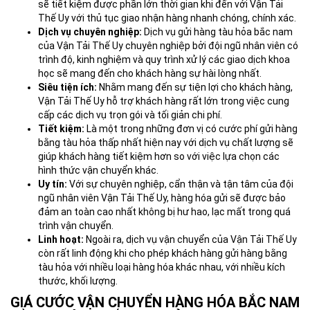
sẽ tiết kiệm được phần lớn thời gian khi đến với Vận Tải
Thế Uy với thủ tục giao nhận hàng nhanh chóng, chính xác.
Dịch vụ chuyên nghiệp:
Dịch vụ gửi hàng tàu hỏa bắc nam
của Vận Tải Thế Uy chuyên nghiệp bởi đội ngũ nhân viên có
trình độ, kinh nghiệm và quy trình xử lý các giao dịch khoa
học sẽ mang đến cho khách hàng sự hài lòng nhất.
Siêu tiện ích:
Nhằm mang đến sự tiện lợi cho khách hàng,
Vận Tải Thế Uy hỗ trợ khách hàng rất lớn trong việc cung
cấp các dịch vụ trọn gói và tối giản chi phí.
Tiết kiệm:
Là một trong những đơn vị có cước phí gửi hàng
bằng tàu hỏa thấp nhất hiện nay với dịch vụ chất lượng sẽ
giúp khách hàng tiết kiệm hơn so với việc lựa chọn các
hình thức vận chuyển khác.
Uy tín:
Với sự chuyên nghiệp, cẩn thận và tận tâm của đội
ngũ nhân viên Vận Tải Thế Uy, hàng hóa gửi sẽ được bảo
đảm an toàn cao nhất không bị hư hao, lạc mất trong quá
trình vận chuyển.
Linh hoạt:
Ngoài ra, dịch vụ vận chuyển của Vận Tải Thế Uy
còn rất linh động khi cho phép khách hàng gửi hàng bằng
tàu hỏa với nhiều loại hàng hóa khác nhau, với nhiều kích
thước, khối lượng.
GIÁ CƯỚC VẬN CHUYỂN HÀNG HÓA BẮC NAM