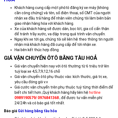
Khách hàng cung cấp một phôtô đăng ký xe máy (không
cần công chứng) và tên, số điện thoại, số CMT của người
nhận xe đầu trả hàng để nhân viên chúng tôi làm biên bản
giao nhận hàng hóa với khách hàng.
Xe của khách hàng sẽ được dán, bọc lót, gia cố cẩn thận
để tránh trầy xước, va đập trong quá trình vận chuyển.
Ngay khi xe tới ga, chúng tôi sẽ liên hệ theo thông tin người
nhận mà khách hàng đã cung cấp để tới nhận xe.
Hai bên kết thúc hợp đồng
GIÁ VẬN CHUYỂN ÔTÔ BẰNG TÀU HOẢ
Giá vận chuyển hiện nay với ôtô thường từ 6 triệu trở lên
tuỳ loại xe 4;5;7;9;12;16 chỗ
Giá vận chuyển ôtô phụ thuộc vào: kích thước, giá trị xe,
yêu cầu đóng gói v.v
Giá cước vận chuyển trên phụ thuộc tuỳ từng thời điểm.để
biết chi tiết hơn ,Quý khách hàng hãy liên hệ
hotline
0989190579/ 0976841368
; để được tư vấn miễn phí
24/24h và có báo giá tốt nhất.
Báo giá
Gửi hàng bằng tầu hỏa