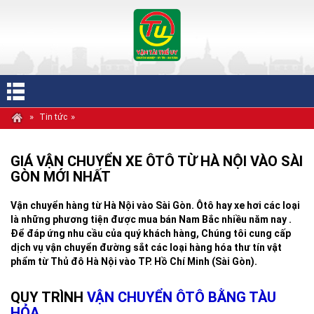
»
»
Tin tức
GIÁ VẬN CHUYỂN XE ÔTÔ TỪ HÀ NỘI VÀO SÀI
GÒN MỚI NHẤT
Vận chuyển hàng từ Hà Nội vào Sài Gòn. Ôtô hay xe hơi các loại
là những phương tiện được mua bán Nam Bắc nhiều năm nay .
Để đáp ứng nhu cầu của quý khách hàng, Chúng tôi cung cấp
dịch vụ vận chuyển đường sắt các loại hàng hóa thư tín vật
phẩm từ Thủ đô Hà Nội vào TP. Hồ Chí Minh (Sài Gòn).
QUY TRÌNH
VẬN CHUYỂN ÔTÔ BẰNG TÀU
HỎA