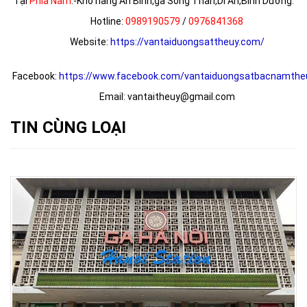
Tại
Phía Nam
:-Kho hàng An Bình,ga Sóng Thần,Dĩ An,Bình Dương.
Hotline:
0989190579
/
0976841368
Website:
https://vantaiduongsattheuy.com/
Facebook:
https://www.facebook.com/vantaiduongsatbacnamthe
Email: vantaitheuy@gmail.com
TIN CÙNG LOẠI