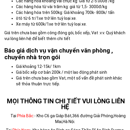
Các hàng hóa khoảng vài chục kg: Giá từ 2-5.000đ /kg
Các hàng hóa từ vài trăm kg: giá từ 1,5- 3000đ/kg
Các hàng hóa trên 500kg: Giá khoảng 700k- 800k/ tấn
ôtô từ 6 tr/1xe trở lên tuỳ loại xe.
Xe máy từ 600k/1xe trở lên tuỳ loại xe.
Giá trên chưa bao gồm công đóng gói, bốc xếp, Vat .v.v. Quý khách
vui lòng liên hệ để biết thêm chi tiết
Báo giá dịch vụ vận chuyển văn phòng ,
chuyển nhà trọn gói
Giá khoảng 12-15k/ 1km
Giá bốc xếp cơ bản 200k / một lao động phát sinh
Giá trên chưa bao gồm Vat, một số vấn đề phát sinh khác
sẽ thỏa thuận trực tiếp.
MỌI THÔNG TIN CHI TIẾT VUI LÒNG LIÊN
HỆ
Tại
Phía Bắc
:- Kho C6 ga Giáp Bát,366 đường Giải Phóng,Hoàng
Mai,Hà Nội.