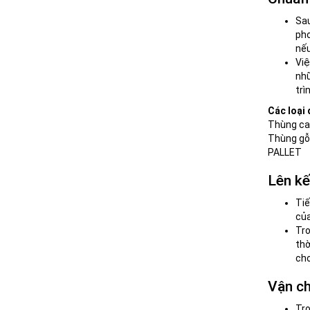
Sau
pho
nếu
Việ
nhữ
trì
Các loại
Thùng ca
Thùng gỗ
PALLET
Lên kế
Tiế
của
Tro
thờ
cho
Vận ch
Tro