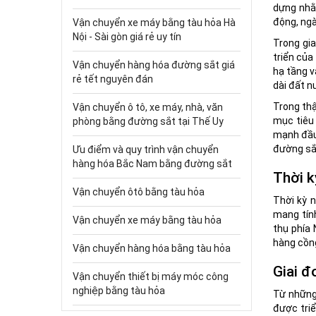
dựng nhằ
động, ngà
Vận chuyển xe máy bằng tàu hỏa Hà
Nội - Sài gòn giá rẻ uy tín
Trong gia
triển của
Vận chuyển hàng hóa đường sắt giá
hạ tầng v
rẻ tết nguyên đán
dài đất n
Trong thậ
Vận chuyển ô tô, xe máy, nhà, văn
mục tiêu
phòng bằng đường sắt tại Thế Uy
mạnh đầu 
đường sắt
Ưu điểm và quy trình vận chuyển
hàng hóa Bắc Nam bằng đường sắt
Thời k
Vận chuyển ôtô bằng tàu hỏa
Thời kỳ n
mang tính
Vận chuyển xe máy bằng tàu hỏa
thụ phía
hàng cồn
Vận chuyển hàng hóa bằng tàu hỏa
Giai đ
Vận chuyển thiết bị máy móc công
nghiệp bằng tàu hỏa
Từ những 
được triể