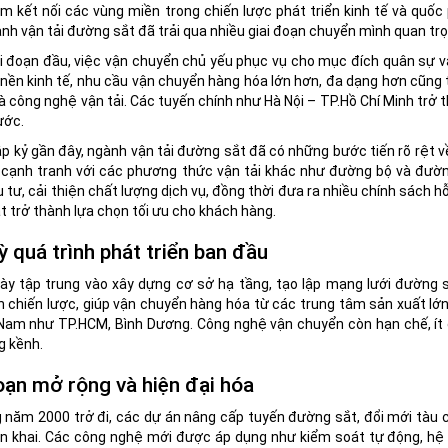
m kết nối các vùng miền trong chiến lược phát triển kinh tế và quố
nh vận tải đường sắt đã trải qua nhiều giai đoạn chuyển mình quan trọ
i đoạn đầu, việc vận chuyển chủ yếu phục vụ cho mục đích quân sự và 
 nền kinh tế, nhu cầu vận chuyển hàng hóa lớn hơn, đa dạng hơn cũn
à công nghệ vận tải. Các tuyến chính như Hà Nội – TP.Hồ Chí Minh tr
ước.
p kỷ gần đây, ngành vận tải đường sắt đã có những bước tiến rõ rệt về 
 cạnh tranh với các phương thức vận tải khác như đường bộ và đườn
tư, cải thiện chất lượng dịch vụ, đồng thời đưa ra nhiều chính sách
 trở thành lựa chọn tối ưu cho khách hàng.
ỳ quá trình phát triển ban đầu
ày tập trung vào xây dựng cơ sở hạ tầng, tạo lập mạng lưới đường s
 chiến lược, giúp vận chuyển hàng hóa từ các trung tâm sản xuất lớn
 Nam như TP.HCM, Bình Dương. Công nghệ vận chuyển còn hạn chế, ít 
g kềnh.
oạn mở rộng và hiện đại hóa
năm 2000 trở đi, các dự án nâng cấp tuyến đường sắt, đổi mới tàu c
n khai. Các công nghệ mới được áp dụng như kiểm soát tự động, hệ t