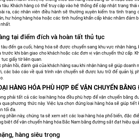
 tàu. Khách hàng có thể truy cập vào hệ thống để cập nhật trạng thái đơ
ài ra, các nhân viên điều hành sẽ thường xuyên kiểm tra tình trạng c
n, hư hỏng hàng hóa hoặc các tình huống khẩn cấp khác nhằm đảm bả
 nhất.
àng tại điểm đích và hoàn tất thủ tục
 tàu đến ga cuối, hàng hóa sẽ được chuyển sang khu vực nhận hàng, ki
 trước khi bàn giao cho khách hoặc các đơn vị vận chuyển thứ cấp. K
 tục giấy tờ liên quan.
 phản hồi, đánh giá của khách hàng sau khi nhận hàng sẽ giúp doanh ng
i, các báo cáo về quá trình vận chuyển sẽ được lưu trữ để quản lý, ph
o.
OẠI HÀNG HÓA PHÙ HỢP ĐỂ VẬN CHUYỂN BẰNG
ng phải tất cả các loại hàng hóa đều phù hợp để vận chuyển bằng đ
 qua phương thức này. Việc lựa chọn đúng loại hàng hóa sẽ giúp tiết
n tối đa.
ng phần này, chúng ta sẽ xem xét các loại hàng hóa phổ biến, đặc điể
ng biệt để vận chuyển hàng hóa Bắc Nam bằng đường sắt đạt hiệu quả
ặng, hàng siêu trọng