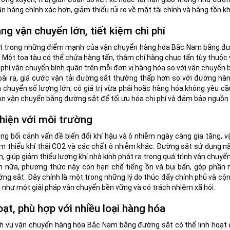
n hàng chính xác hơn, giảm thiểu rủi ro về mặt tài chính và hàng tồn kh
ng vận chuyển lớn, tiết kiệm chi phí
 trong những điểm mạnh của vận chuyển hàng hóa Bắc Nam bằng đườn
. Một toa tàu có thể chứa hàng tấn, thậm chí hàng chục tấn tùy thuộc 
 phí vận chuyển bình quân trên mỗi đơn vị hàng hóa so với vận chuyển
ài ra, giá cước vận tải đường sắt thường thấp hơn so với đường hà
 chuyển số lượng lớn, có giá trị vừa phải hoặc hàng hóa không yêu cầ
n vận chuyển bằng đường sắt để tối ưu hóa chi phí và đảm bảo nguồn
hiện với môi trường
ng bối cảnh vấn đề biến đổi khí hậu và ô nhiễm ngày càng gia tăng
m thiểu khí thải CO2 và các chất ô nhiễm khác. Đường sắt sử dụng 
n, giúp giảm thiểu lượng khí nhà kính phát ra trong quá trình vận chuyển
n nữa, phương thức này còn hạn chế tiếng ồn và bụi bẩn, góp phần
ng sắt. Đây chính là một trong những lý do thúc đẩy chính phủ và cộ
 như một giải pháp vận chuyển bền vững và có trách nhiệm xã hội.
oạt, phù hợp với nhiều loại hàng hóa
h vụ vận chuyển hàng hóa Bắc Nam bằng đường sắt có thể linh hoạt 