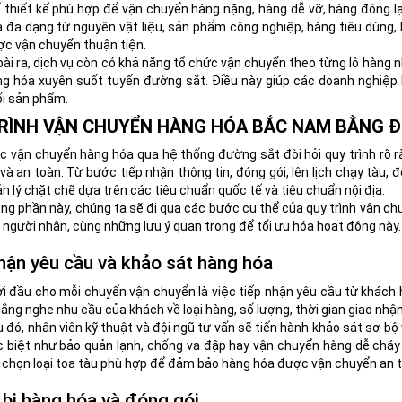
 thiết kế phù hợp để vận chuyển hàng nặng, hàng dễ vỡ, hàng đông lạ
 đa dạng từ nguyên vật liệu, sản phẩm công nghiệp, hàng tiêu dùng, 
c vận chuyển thuận tiện.
ài ra, dịch vụ còn có khả năng tổ chức vận chuyển theo từng lô hàng n
g hóa xuyên suốt tuyến đường sắt. Điều này giúp các doanh nghiệp li
i sản phẩm.
RÌNH VẬN CHUYỂN HÀNG HÓA BẮC NAM BẰNG 
c vận chuyển hàng hóa qua hệ thống đường sắt đòi hỏi quy trình rõ r
và an toàn. Từ bước tiếp nhận thông tin, đóng gói, lên lịch chạy tàu,
n lý chặt chẽ dựa trên các tiêu chuẩn quốc tế và tiêu chuẩn nội địa.
ng phần này, chúng ta sẽ đi qua các bước cụ thể của quy trình vận ch
 người nhận, cùng những lưu ý quan trọng để tối ưu hóa hoạt động này.
hận yêu cầu và khảo sát hàng hóa
i đầu cho mỗi chuyến vận chuyển là việc tiếp nhận yêu cầu từ khách 
lắng nghe nhu cầu của khách về loại hàng, số lượng, thời gian giao nhậ
 đó, nhân viên kỹ thuật và đội ngũ tư vấn sẽ tiến hành khảo sát sơ bộ
 biệt như bảo quản lạnh, chống va đập hay vận chuyển hàng dễ cháy
 chọn loại toa tàu phù hợp để đảm bảo hàng hóa được vận chuyển an t
bị hàng hóa và đóng gói