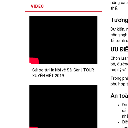
nâng cao 
VIDEO
thể.
Tương 
Dự kiến,
công nghệ
tải xanh 
ƯU ĐI
Chọn lựa 
bộ, đường
hợp lý và
Gửi xe từ Hà Nội về Sài Gòn | TOUR
XUYÊN VIỆT 2019
Trong phầ
phù hợp t
An toà
Đườ
cản
nhằ
Điề
thư