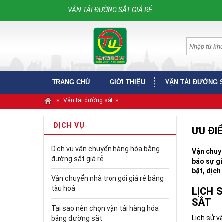
VẬN TẢI ĐƯỜNG SẮT GIÁ RẺ
TRANG CHỦ
GIỚI THIỆU
VẬN TẢI ĐƯỜNG 
»
»
Vận tải đường sắt
DỊCH VỤ
ƯU ĐI
Dịch vụ vận chuyển hàng hóa bằng
Vận chuy
đường sắt giá rẻ
bảo sự g
bật, dịch
Vận chuyển nhà trọn gói giá rẻ bằng
tàu hoả
LỊCH 
SẮT
Tại sao nên chọn vận tải hàng hóa
Lịch sử 
bằng đường sắt