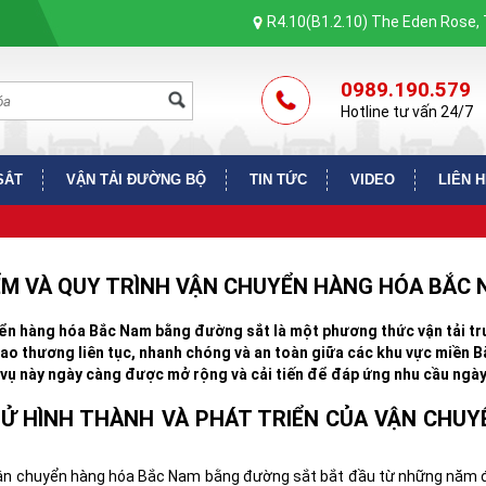
R4.10(B1.2.10) The Eden Rose,
0989.190.579
Hotline tư vấn 24/7
SẮT
VẬN TẢI ĐƯỜNG BỘ
TIN TỨC
VIDEO
LIÊN 
ỂM VÀ QUY TRÌNH VẬN CHUYỂN HÀNG HÓA BẮC
ển hàng hóa Bắc Nam bằng đường sắt là một phương thức vận tải tr
iao thương liên tục, nhanh chóng và an toàn giữa các khu vực miền 
 vụ này ngày càng được mở rộng và cải tiến để đáp ứng nhu cầu ngày
SỬ HÌNH THÀNH VÀ PHÁT TRIỂN CỦA VẬN CH
vận chuyển hàng hóa Bắc Nam bằng đường sắt bắt đầu từ những năm đ