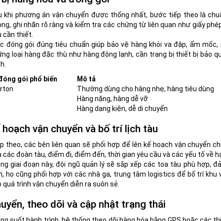
 khi phương án vận chuyển được thống nhất, bước tiếp theo là chu
ng, ghi nhãn rõ ràng và kiểm tra các chứng từ liên quan như giấy ph
 cần thiết.
c đóng gói đúng tiêu chuẩn giúp bảo vệ hàng khỏi va đập, ẩm mốc, n
ng loại hàng đặc thù như hàng đông lạnh, cần trang bị thiết bị bảo q
nh.
 đóng gói phổ biến
Mô tả
rton
Thường dùng cho hàng nhẹ, hàng tiêu dùng
Hàng nặng, hàng dễ vỡ
Hàng dạng kiện, dễ di chuyển
 hoạch vận chuyển và bố trí lịch tàu
p theo, các bên liên quan sẽ phối hợp để lên kế hoạch vận chuyển chi 
 các đoàn tàu, điểm đi, điểm đến, thời gian yêu cầu và các yếu tố về h
ng giai đoạn này, đội ngũ quản lý sẽ sắp xếp các toa tàu phù hợp, đ
i, họ cũng phối hợp với các nhà ga, trung tâm logistics để bố trí khu
 quá trình vận chuyển diễn ra suôn sẻ.
uyển, theo dõi và cập nhật trạng thái
ng suốt hành trình, hệ thống theo dõi hàng hóa bằng GPS hoặc các thi