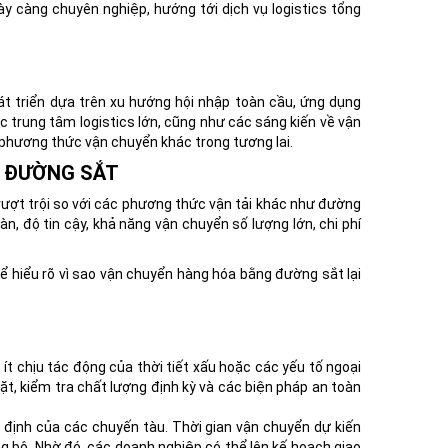
ày càng chuyên nghiệp, hướng tới dịch vụ logistics tổng
t triển dựa trên xu hướng hội nhập toàn cầu, ứng dụng
c trung tâm logistics lớn, cũng như các sáng kiến về vận
 phương thức vận chuyển khác trong tương lai.
G ĐƯỜNG SẮT
ượt trội so với các phương thức vận tải khác như đường
 độ tin cậy, khả năng vận chuyển số lượng lớn, chi phí
hể hiểu rõ vì sao vận chuyển hàng hóa bằng đường sắt lại
 ít chịu tác động của thời tiết xấu hoặc các yếu tố ngoại
t, kiểm tra chất lượng định kỳ và các biện pháp an toàn
định của các chuyến tàu. Thời gian vận chuyển dự kiến
ng bộ. Nhờ đó, các doanh nghiệp có thể lên kế hoạch giao