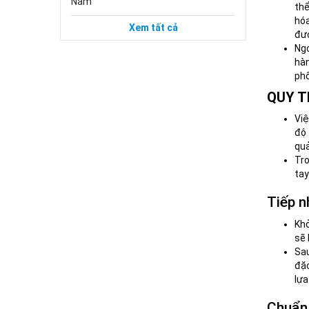
Nam
thể
hóa
Xem tất cả
đượ
Ngo
hàn
phố
QUY T
Việ
độ 
quả
Tro
tay
Tiếp n
Khở
sẽ 
Sau
đặc
lựa
Chuẩn 