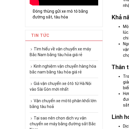
nhậ
Đóng thùng gửi xe mô tô bằng
Khả nă
đường sắt, tàu hỏa
Một
lúc
TIN TỨC
chi
Ngo
Tìm hiểu về vận chuyển xe máy
vận
Bắc Nam bằng tàu hỏa giá rẻ
chọ
Thân t
Kinh nghiệm vận chuyển hàng hóa
bắc nam bằng tàu hỏa giá rẻ
Tro
giả
Giá vận chuyển xe ôtô từ Hà Nội
biể
vào Sài Gòn mới nhất
Hơ
đườ
Vận chuyển xe môtô phân khối lớn
sắt
bằng tàu hoả
Linh h
Tại sao nên chọn dịch vụ vận
chuyển xe máy bằng đường sắt Bắc
Dịc