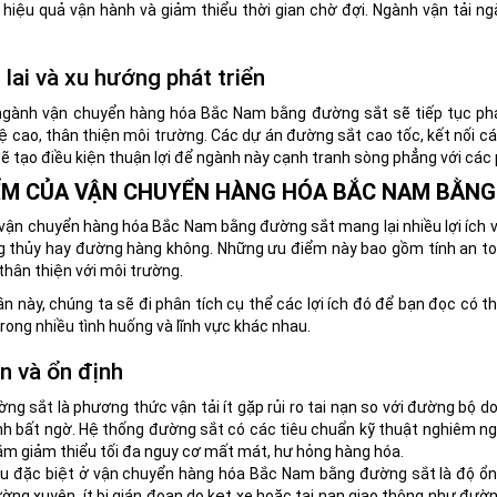
hiệu quả vận hành và giảm thiểu thời gian chờ đợi. Ngành vận tải ng
lai và xu hướng phát triển
 ngành vận chuyển hàng hóa Bắc Nam bằng đường sắt sẽ tiếp tục phá
 cao, thân thiện môi trường. Các dự án đường sắt cao tốc, kết nối cá
sẽ tạo điều kiện thuận lợi để ngành này cạnh tranh sòng phẳng với các
ỂM CỦA VẬN CHUYỂN HÀNG HÓA BẮC NAM BẰN
vận chuyển hàng hóa Bắc Nam bằng đường sắt mang lại nhiều lợi ích v
 thủy hay đường hàng không. Những ưu điểm này bao gồm tính an toàn,
 thân thiện với môi trường.
n này, chúng ta sẽ đi phân tích cụ thể các lợi ích đó để bạn đọc có t
rong nhiều tình huống và lĩnh vực khác nhau.
n và ổn định
ng sắt là phương thức vận tải ít gặp rủi ro tai nạn so với đường bộ do
h bất ngờ. Hệ thống đường sắt có các tiêu chuẩn kỹ thuật nghiêm ngặ
m giảm thiểu tối đa nguy cơ mất mát, hư hỏng hàng hóa.
u đặc biệt ở vận chuyển hàng hóa Bắc Nam bằng đường sắt là độ ổn 
ờng xuyên, ít bị gián đoạn do kẹt xe hoặc tai nạn giao thông như đườ