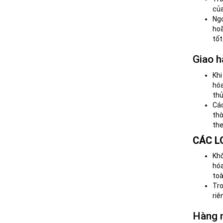
của
Ngo
hoã
tốt
Giao h
Khi
hóa
thủ
Các
thờ
the
CÁC L
Khô
hóa
toà
Tro
riê
Hàng n