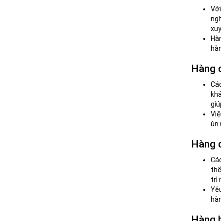
Vớ
ngh
xuy
Hàn
hàn
Hàng d
Các
khả
giú
Việ
ùn 
Hàng đ
Các
thể
trì
Yêu
hàn
Hàng 