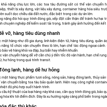
i khả năng chịu lực lớn, các toa tàu đường sắt có thể vận chuyển
iệp, thiết bị xây dựng, vật liệu xây dựng, container hàng hóa siêu t
ên suốt dọc chiều dài đất nước, đặc biệt trong các dự án lớn.
g nặng đòi hỏi quy trình đóng gói, xếp đặt cẩn thận để tránh hư hại t
h chuyên nghiệp để kiểm soát tải trọng, tránh gây ảnh hưởng đến kết
ễ vỡ, hàng tiêu dùng nhanh
 mặt hàng như đồ gia dụng, linh kiện điện tử, hàng tiêu dùng, quầ
 năng tổ chức vận chuyển theo lô lớn, hạn chế tác động ngoại cảnh. 
p bảo vệ hàng khỏi va đập, bụi bẩn hay nhiễm khuẩn.
c vận chuyển hàng dễ vỡ cần chú ý đến tốc độ vận hành, hạn chế rung 
ứ, hư hỏng trong quá trình transit.
ông lạnh, hàng dễ hư hỏng
 mặt hàng thực phẩm tươi sống, nông sản, hàng đông lạnh, thủy sản
 vận chuyển bằng toa tàu bảo quản lạnh. Hiện nay, công nghệ containe
 nhiệt độ phù hợp suốt hành trình.
 cầu kỹ thuật của loại hàng này khá cao, cần quy trình đóng gói, bảo
g hóa khi tới điểm đích. Đây là xu hướng ngày càng phổ biến trong ngàn
hóa đặc thù khác