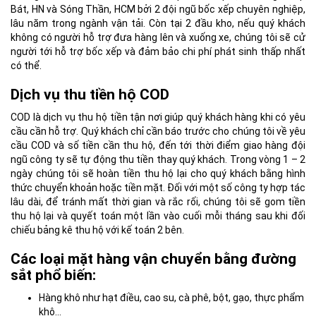
Bát, HN và Sóng Thần, HCM bởi 2 đội ngũ bốc xếp chuyên nghiệp,
lâu năm trong ngành vận tải. Còn tại 2 đầu kho, nếu quý khách
không có người hỗ trợ đưa hàng lên và xuống xe, chúng tôi sẽ cử
người tới hỗ trợ bốc xếp và đảm bảo chi phí phát sinh thấp nhất
có thể.
Dịch vụ thu tiền hộ COD
COD là dịch vụ thu hộ tiền tận nơi giúp quý khách hàng khi có yêu
cầu cần hỗ trợ. Quý khách chỉ cần báo trước cho chúng tôi về yêu
cầu COD và số tiền cần thu hộ, đến tới thời điểm giao hàng đội
ngũ công ty sẽ tự động thu tiền thay quý khách. Trong vòng 1 – 2
ngày chúng tôi sẽ hoàn tiền thu hộ lại cho quý khách bằng hình
thức chuyển khoản hoặc tiền mặt. Đối với một số công ty hợp tác
lâu dài, để tránh mất thời gian và rắc rối, chúng tôi sẽ gom tiền
thu hộ lại và quyết toán một lần vào cuối mỗi tháng sau khi đối
chiếu bảng kê thu hộ với kế toán 2 bên.
Các loại mặt hàng vận chuyển bằng đường
sắt phổ biến:
Hàng khô như hạt điều, cao su, cà phê, bột, gạo, thực phẩm
khô…