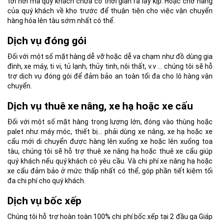
tới nơi mà quý khách chưa có thời gian ra lấy kịp. Hoặc chở hàng
của quý khách về kho trước để thuận tiện cho việc vận chuyển
hàng hóa lên tàu sớm nhất có thể.
Dịch vụ đóng gói
Đối với một số mặt hàng dễ vỡ hoặc dễ va chạm như đồ dùng gia
đình, xe máy, ti vi, tủ lạnh, thủy tinh, nội thất, v.v … chúng tôi sẽ hỗ
trợ dịch vụ đóng gói để đảm bảo an toàn tối đa cho lô hàng vận
chuyển.
Dịch vụ thuê xe nâng, xe hạ hoặc xe cẩu
Đối với một số mặt hàng trọng lượng lớn, đóng vào thùng hoặc
palet như máy móc, thiết bị… phải dùng xe nâng, xe hạ hoặc xe
cẩu mới di chuyển được hàng lên xuống xe hoặc lên xuống toa
tàu, chúng tôi sẽ hỗ trợ thuê xe nâng hạ hoặc thuê xe cẩu giúp
quý khách nếu quý khách có yêu cầu. Và chi phí xe nâng hạ hoặc
xe cẩu đảm bảo ở mức thấp nhất có thể, góp phần tiết kiệm tối
đa chi phí cho quý khách.
Dịch vụ bốc xếp
Chúng tôi hỗ trợ hoàn toàn 100% chi phí bốc xếp tại 2 đầu ga Giáp