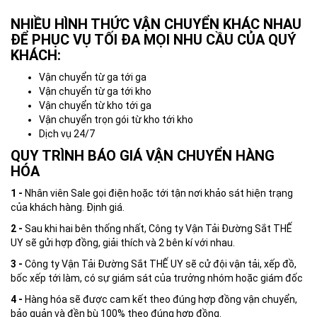
NHIỀU HÌNH THỨC VẬN CHUYỂN KHÁC NHAU
ĐỂ PHỤC VỤ TỐI ĐA MỌI NHU CẦU CỦA QUÝ
KHÁCH:
Vận chuyển từ ga tới ga
Vận chuyển từ ga tới kho
Vận chuyển từ kho tới ga
Vận chuyển trọn gói từ kho tới kho
Dịch vụ 24/7
QUY TRÌNH BÁO GIÁ VẬN CHUYỂN HÀNG
HÓA
1 -
Nhân viên Sale gọi điện hoặc tới tận nơi khảo sát hiện trạng
của khách hàng. Định giá.
2 -
Sau khi hai bên thống nhất, Công ty Vận Tải Đường Sắt THẾ
UY sẽ gửi hợp đồng, giải thích và 2 bên kí với nhau.
3 -
Công ty Vận Tải Đường Sắt THẾ UY sẽ cử đội vận tải, xếp đồ,
bốc xếp tới làm, có sự giám sát của trưởng nhóm hoặc giám đốc
4 -
Hàng hóa sẽ được cam kết theo đúng hợp đồng vận chuyển,
bảo quản và đền bù 100% theo đúng hợp đồng.