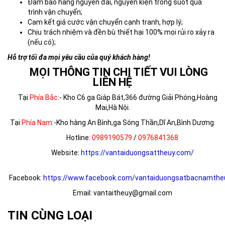
Đảm bảo hàng nguyên đai, nguyên kiện trong suốt quá
trình vận chuyển;
Cam kết giá cước vận chuyển cạnh tranh, hợp lý;
Chịu trách nhiệm và đền bù thiết hại 100% mọi rủi ro xảy ra
(nếu có);
Hỗ trợ tối đa mọi yêu cầu của quý khách hàng!
MỌI THÔNG TIN CHI TIẾT VUI LÒNG
LIÊN HỆ
Tại
Phía Bắc
:- Kho C6 ga Giáp Bát,366 đường Giải Phóng,Hoàng
Mai,Hà Nội.
Tại
Phía Nam
:-Kho hàng An Bình,ga Sóng Thần,Dĩ An,Bình Dương.
Hotline:
0989190579
/
0976841368
Website:
https://vantaiduongsattheuy.com/
Facebook:
https://www.facebook.com/vantaiduongsatbacnamthe
Email: vantaitheuy@gmail.com
TIN CÙNG LOẠI